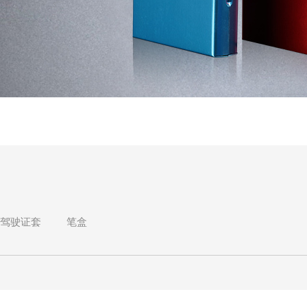
驾驶证套
笔盒