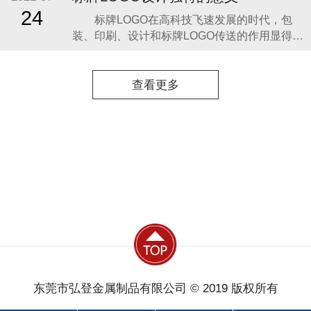
情况看，20世纪50年代前后，我国工业发展处
24
标牌LOGO在高科技飞速发展的时代，包
于起步阶段，当时只有铜牌和
装、印刷、设计和标牌LOGO传送的作用显得越
来越重要，这种非语言传送的发展具有了和语
言传送相抗衡的竞争力量，标识、标牌则是其
中一种独特的传送方式。 标牌是表明事物
查看更多
特征的记号：它以单纯、显著、易识别的物
象、图形或文字符号为直观语言，除标示什
么、代
东莞市弘登金属制品有限公司 © 2019 版权所有