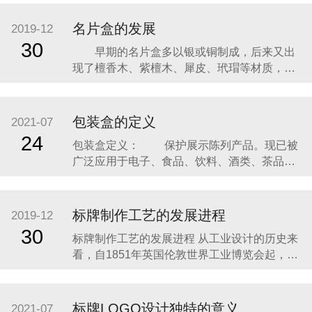
名片盒的发展
2019-12
30
早期的名片盒多以银或铜制成，后来又出
现了檀香木、紫檀木、犀皮、玳瑁等材质，其
形态多为长方形的扁盒子，有上下开启的连体
小箱式，也有盒身和盒盖分开的小匣式。名片
盒上的图案，融合了雕、镂、刻、镶等诸多工
包装盒的定义
2021-07
艺，做工极其精巧细致。尤其是以硬木制作的
24
包装盒定义： 保护展示陈列产品。现已被
名片盒，堪称精美的艺术品。工匠们以刀代
广泛应用于电子、食品、饮料、酒类、茶品、
笔，以圆雕、透雕
医药、保健品、化妆品、小家电、服装、玩
具、体育用品等行业和产品包装配套等行业，
是一个不可缺少的行业。 2011年，包装行
标牌制作工艺的发展进程
2019-12
业工业总产值为9296.39亿元，以包装盒行业的
30
标牌制作工艺的发展进程 从工业设计的历史来
工业总产值在占全国包装业工业总产值
看，自1851年英国伦敦世界工业博览会起，各
国产品争奇斗艳，标牌对工业产品的作用，就
已得到肯定。在每个历史阶段，它都与当时的
工业发展水平休戚相关、同步并行。 从我国的
标牌LOGO设计独特的意义
2021-07