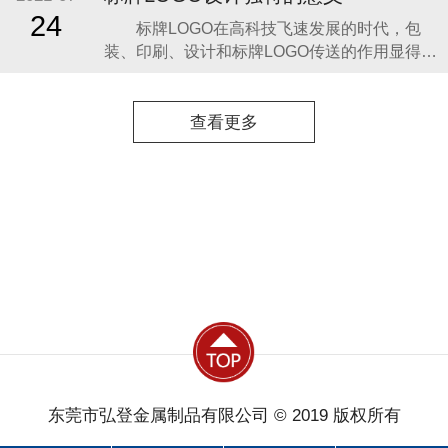
情况看，20世纪50年代前后，我国工业发展处
24
标牌LOGO在高科技飞速发展的时代，包
于起步阶段，当时只有铜牌和
装、印刷、设计和标牌LOGO传送的作用显得越
来越重要，这种非语言传送的发展具有了和语
言传送相抗衡的竞争力量，标识、标牌则是其
中一种独特的传送方式。 标牌是表明事物
查看更多
特征的记号：它以单纯、显著、易识别的物
象、图形或文字符号为直观语言，除标示什
么、代
东莞市弘登金属制品有限公司 © 2019 版权所有