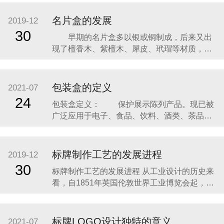
名片盒的发展
2019-12
30
早期的名片盒多以银或铜制成，后来又出
现了檀香木、紫檀木、犀皮、玳瑁等材质，其
形态多为长方形的扁盒子，有上下开启的连体
小箱式，也有盒身和盒盖分开的小匣式。名片
盒上的图案，融合了雕、镂、刻、镶等诸多工
包装盒的定义
2021-07
艺，做工极其精巧细致。尤其是以硬木制作的
24
包装盒定义： 保护展示陈列产品。现已被
名片盒，堪称精美的艺术品。工匠们以刀代
广泛应用于电子、食品、饮料、酒类、茶品、
笔，以圆雕、透雕
医药、保健品、化妆品、小家电、服装、玩
具、体育用品等行业和产品包装配套等行业，
是一个不可缺少的行业。 2011年，包装行
标牌制作工艺的发展进程
2019-12
业工业总产值为9296.39亿元，以包装盒行业的
30
标牌制作工艺的发展进程 从工业设计的历史来
工业总产值在占全国包装业工业总产值
看，自1851年英国伦敦世界工业博览会起，各
国产品争奇斗艳，标牌对工业产品的作用，就
已得到肯定。在每个历史阶段，它都与当时的
工业发展水平休戚相关、同步并行。 从我国的
标牌LOGO设计独特的意义
2021-07