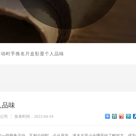
活动时手推名片盒彰显个人品味
人品味
公司
发表时间：2022-04-19
一些商务活动。互相介绍时，会从穿衣、递名片等小步骤开始了解对方，成为