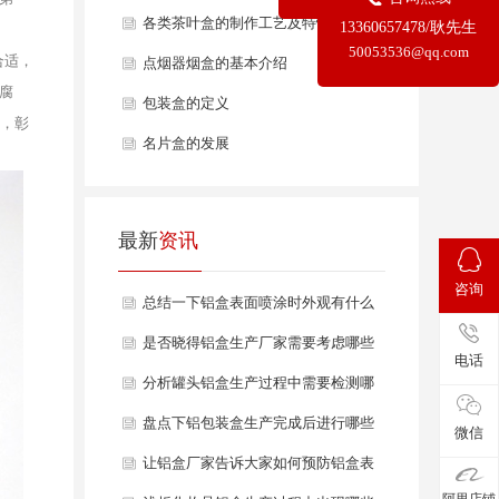
各类茶叶盒的制作工艺及特性
13360657478/耿先生
50053536@qq.com
合适，
点烟器烟盒的基本介绍
腐
包装盒的定义
色，彰
名片盒的发展
最新
资讯
咨询
总结一下铝盒表面喷涂时外观有什么
要求？
是否晓得铝盒生产厂家需要考虑哪些
电话
生产效率和成本因素？
分析罐头铝盒生产过程中需要检测哪
些质量？
盘点下铝包装盒生产完成后进行哪些
微信
产品检验？
让铝盒厂家告诉大家如何预防铝盒表