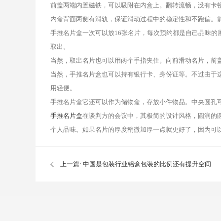
前盖两端内置磁铁，可以吸附在内盒上。翻转流畅，没有卡
内盒背面两侧有滑轨，保证滑动过程中的稳定性和不跑偏。
手推名片盒一次可以放16张名片，每次预约都是自己品味的
取出。
当然，取出名片也可以用两个手指夹住。向前滑动名片，前
当然，手推名片盒也可以持有银行卡、身份证等。不过由于
用轻便。
手推名片盒它还可以作为储物盒，存放小件物品。中央圆孔
手推名片盒
在谈判方的会议中，其极简的设计风格，圆润的
个人品味。如果名片的厚度稍微加厚一点就更好了，因为可
上一篇:
中国是包装行业铝盒包装的比例还有提升空间