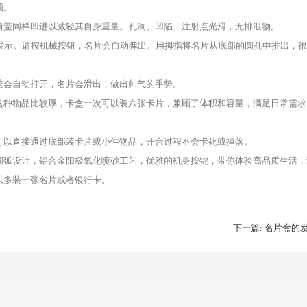
顿。
前盖同样凹进以减轻其自身重量。孔洞、凹陷、注射点光滑，无排泄物。
展示。请按机械按钮，名片会自动弹出。用拇指将名片从底部的圆孔中推出，
盖会自动打开，名片会滑出，做出帅气的手势。
这种物品比较厚，卡盒一次可以装六张卡片，兼顾了体积和容量，满足日常需求
可以直接通过底部装卡片或小件物品，开合过程不会卡死或掉落。
圆弧设计，铝合金阳极氧化喷砂工艺，优雅的机身按键，带你体验高品质生活，
以多装一张名片或者银行卡。
下一篇:
名片盒的