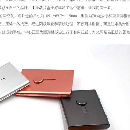
来彰显自己的品味。
手推名片盒
正好满足了这个需求。让我们看一看。
。名片盒的尺寸为109.1*65.7*11.5mm，重量为70.4g大小和重量都很
壳，压铸一体成型。经过阳极氧化和喷砂处理，不仅耐摔耐撞，而且防水防滑耐
人舒适的手感。中心正面为圆形机械键进行了轴向拉丝，灯光闪耀着脏脏的颜