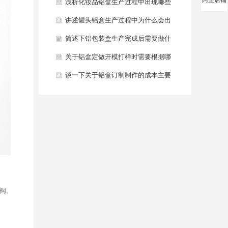
阿里店铺
面出现氧化问题？
浅析化妆品铝盒生产过程中出现哪些
尺寸偏差问题？
讲述罐头铝盒生产过程中为什么会出
现开裂情况？
简述下铝包装盒生产完成后需要做什
么表面处理？
关于铝盒定做开模打样时需要根据哪
些需求？
谈一下关于铝盒订制制作的成本主要
包括哪些方面？
阀。